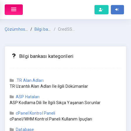
Çözümhost Anasayfa
Bilgi bankası
CredSSP Şifreleme Oracle Hatası Çözümü
Bilgi bankası kategorileri
.TR Alan Adları
TR Uzantılı Alan Adları İle ilgili Dökümanlar
ASP Hataları
ASP Kodlama Dili İle İlgili Sıkça Yaşanan Sorunlar
cPanel Kontrol Paneli
cPanel/WHM Kontrol Paneli Kullanım İpuçları
Database