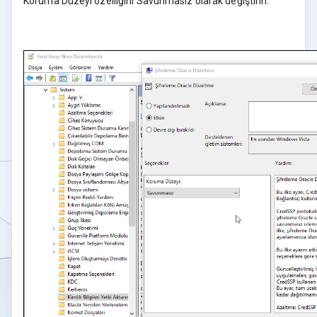
Koruma Düzeyi özelliğini Savunmasız olarak değiştirin.