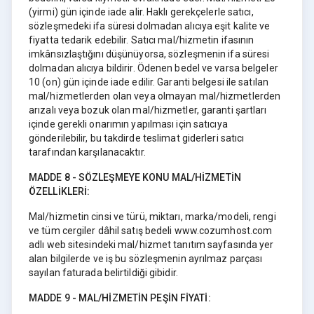
(yirmi) gün içinde iade alir. Haklı gerekçelerle satıcı,
sözleşmedeki ifa süresi dolmadan alıcıya eşit kalite ve
fiyatta tedarik edebilir. Satıcı mal/hizmetin ifasının
imkânsızlaştığını düşünüyorsa, sözleşmenin ifa süresi
dolmadan alıcıya bildirir. Ödenen bedel ve varsa belgeler
10 (on) gün içinde iade edilir. Garanti belgesi ile satılan
mal/hizmetlerden olan veya olmayan mal/hizmetlerden
arızalı veya bozuk olan mal/hizmetler, garanti şartları
içinde gerekli onarımın yapılması için satıcıya
gönderilebilir, bu takdirde teslimat giderleri satıcı
tarafından karşılanacaktır.
MADDE 8 - SÖZLEŞMEYE KONU MAL/HİZMETİN
ÖZELLİKLERİ:
Mal/hizmetin cinsi ve türü, miktarı, marka/modeli, rengi
ve tüm cergiler dâhil satış bedeli www.cozumhost.com
adlı web sitesindeki mal/hizmet tanıtım sayfasında yer
alan bilgilerde ve iş bu sözleşmenin ayrılmaz parçası
sayılan faturada belirtildiği gibidir.
MADDE 9 - MAL/HİZMETİN PEŞİN FİYATİ: