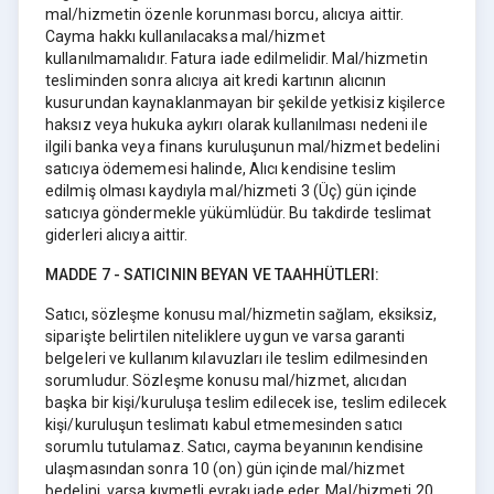
mal/hizmetin özenle korunması borcu, alıcıya aittir.
Cayma hakkı kullanılacaksa mal/hizmet
kullanılmamalıdır. Fatura iade edilmelidir. Mal/hizmetin
tesliminden sonra alıcıya ait kredi kartının alıcının
kusurundan kaynaklanmayan bir şekilde yetkisiz kişilerce
haksız veya hukuka aykırı olarak kullanılması nedeni ile
ilgili banka veya finans kuruluşunun mal/hizmet bedelini
satıcıya ödememesi halinde, Alıcı kendisine teslim
edilmiş olması kaydıyla mal/hizmeti 3 (Üç) gün içinde
satıcıya göndermekle yükümlüdür. Bu takdirde teslimat
giderleri alıcıya aittir.
MADDE 7 - SATICININ BEYAN VE TAAHHÜTLERI:
Satıcı, sözleşme konusu mal/hizmetin sağlam, eksiksiz,
siparişte belirtilen niteliklere uygun ve varsa garanti
belgeleri ve kullanım kılavuzları ile teslim edilmesinden
sorumludur. Sözleşme konusu mal/hizmet, alıcıdan
başka bir kişi/kuruluşa teslim edilecek ise, teslim edilecek
kişi/kuruluşun teslimatı kabul etmemesinden satıcı
sorumlu tutulamaz. Satıcı, cayma beyanının kendisine
ulaşmasından sonra 10 (on) gün içinde mal/hizmet
bedelini, varsa kıymetli evrakı iade eder. Mal/hizmeti 20