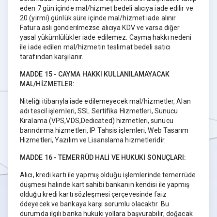
eden 7 gün içinde mal/hizmet bedeli alıcıya iade edilir ve
20 (yirmi) günlük süre içinde mal/hizmet iade alınır.
Fatura aslı gönderilmezse alıcıya KDV ve varsa diğer
yasal yükümlülükler iade edilemez. Cayma hakkı nedeni
ile iade edilen mal/hizmetin teslimat bedeli satıcı
tarafından karşılanır.
MADDE 15 - CAYMA HAKKI KULLANILAMAYACAK
MAL/HİZMETLER:
Niteliği itibarıyla iade edilemeyecek mal/hizmetler, Alan
adı tescil işlemleri, SSL Sertifika Hizmetleri, Sunucu
Kiralama (VPS,VDS,Dedicated) hizmetleri, sunucu
barındırma hizmetleri, IP Tahsis işlemleri, Web Tasarım
Hizmetleri, Yazılım ve Lisanslama hizmetleridir.
MADDE 16 - TEMERRÜD HALİ VE HUKUKİ SONUÇLARI:
Alıcı, kredi kartı ile yapmış olduğu işlemlerinde temerrüde
düşmesi halinde kart sahibi bankanın kendisi ile yapmış
olduğu kredi kartı sözleşmesi çerçevesinde faiz
ödeyecek ve bankaya karşı sorumlu olacaktır. Bu
durumda ilgili banka hukuki yollara başvurabilir; doğacak