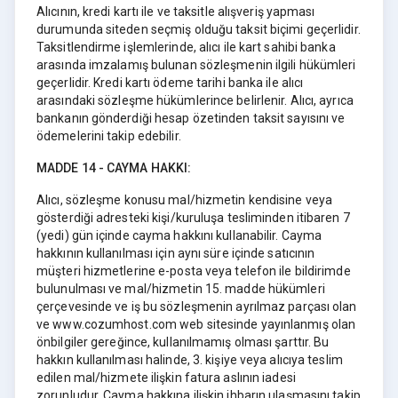
Alıcının, kredi kartı ile ve taksitle alışveriş yapması
durumunda siteden seçmiş olduğu taksit biçimi geçerlidir.
Taksitlendirme işlemlerinde, alıcı ile kart sahibi banka
arasında imzalamış bulunan sözleşmenin ilgili hükümleri
geçerlidir. Kredi kartı ödeme tarihi banka ile alıcı
arasındaki sözleşme hükümlerince belirlenir. Alıcı, ayrıca
bankanın gönderdiği hesap özetinden taksit sayısını ve
ödemelerini takip edebilir.
MADDE 14 - CAYMA HAKKI:
Alıcı, sözleşme konusu mal/hizmetin kendisine veya
gösterdiği adresteki kişi/kuruluşa tesliminden itibaren 7
(yedi) gün içinde cayma hakkını kullanabilir. Cayma
hakkının kullanılması için aynı süre içinde satıcının
müşteri hizmetlerine e-posta veya telefon ile bildirimde
bulunulması ve mal/hizmetin 15. madde hükümleri
çerçevesinde ve iş bu sözleşmenin ayrılmaz parçası olan
ve www.cozumhost.com web sitesinde yayınlanmış olan
önbilgiler gereğince, kullanılmamış olması şarttır. Bu
hakkın kullanılması halinde, 3. kişiye veya alıcıya teslim
edilen mal/hizmete ilişkin fatura aslının iadesi
zorunludur. Cayma hakkına ilişkin ihbarın ulaşmasını takip