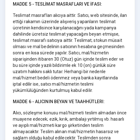
MADDE 5 - TESLİMAT MASRAFLARI VE İFASI:
Teslimat masrafları alıcıya aittir. Satıcı, web sitesinde, ilan
ettiği rakamın üzerinde alışveriş yapanların teslimat
ücretinin kendisince karşılanacağını yada kampanya
dahilinde ücretsiz teslimat yapacağını beyan etmişse,
teslimat masrafı satıcıya aittir. Teslimat; stokun müsait
olması ve mal bedelinin satıcının hesabına geçmesinden
sonra en kısa sürede yapılır. Satıcı, mal/hizmetin
siparişinden itibaren 30 (Otuz) gün içinde teslim eder ve
bu süre içinde yazılı bildirimle ek 10 (on) günlük süre
uzatım hakkını saklı tutar. Herhangi bir nedenle
mal/hizmet bedeli ödenmez veya banka kayıtlarında
iptal edilir ise, satıcı mal/hizmetin teslimi
yükümlülüğünden kurtulmuş kabul edilir.
MADDE 6 - ALICININ BEYAN VE TAAHHÜTLERI:
Alıcı, sözleşme konusu mal/hizmeti teslim almadan önce
muayene edecek; ezik, kırık, ambalajı yırtılmış vb. hasarlı
ve ayıplı mal/hizmeti kargo şirketinden teslim
almayacaktır. Teslim alınan mal/hizmetin hasarsız ve
sağlam olduğu kabul edilecektir. Teslimden sonra