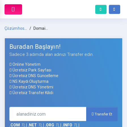
Çözümhost Anasayfa
Domain Transfer
Buradan Başlayın!
Sadece 3 adımda alan adınızı Transfer edin.
Online Yönetim
Ücretsiz Park Sayfası
Ücretsiz DNS Güncelleme
NS Kaydı Oluşturma
Ücretsiz DNS Yönetimi
Ücretsiz Transfer Kilidi
Transfer Et
.COM
TL
|
.NET
TL
|
.ORG
TL
|
.INFO
TL
|